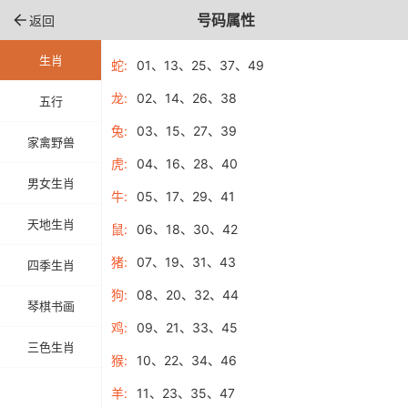
号码属性
返回
生肖
蛇:
01、13、25、37、49
龙:
02、14、26、38
五行
兔:
03、15、27、39
家禽野兽
虎:
04、16、28、40
男女生肖
牛:
05、17、29、41
天地生肖
鼠:
06、18、30、42
猪:
07、19、31、43
四季生肖
狗:
08、20、32、44
琴棋书画
鸡:
09、21、33、45
三色生肖
猴:
10、22、34、46
羊:
11、23、35、47